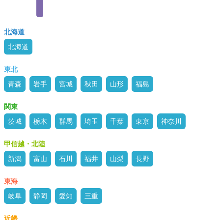
北海道
北海道
東北
青森
岩手
宮城
秋田
山形
福島
関東
茨城
栃木
群馬
埼玉
千葉
東京
神奈川
甲信越・北陸
新潟
富山
石川
福井
山梨
長野
東海
岐阜
静岡
愛知
三重
近畿