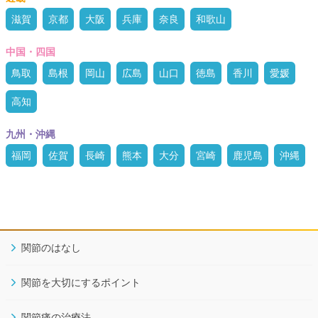
滋賀
京都
大阪
兵庫
奈良
和歌山
中国・四国
鳥取
島根
岡山
広島
山口
徳島
香川
愛媛
高知
九州・沖縄
福岡
佐賀
長崎
熊本
大分
宮崎
鹿児島
沖縄
関節のはなし
関節を大切にするポイント
関節痛の治療法