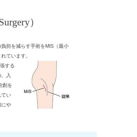
urgery）
負担を減らす手術をMIS（最小
されています。
張する
の、入
術創を
れてい
切にや