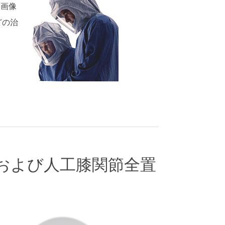
る画像
どの治
および人工膝関節全置