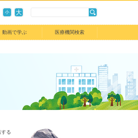
大
小
動画で学ぶ
医療機関検索
供する