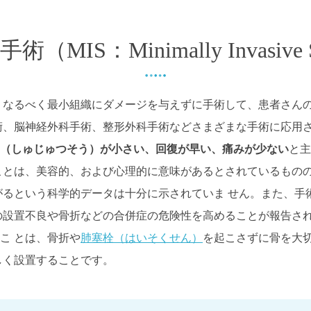
（MIS：Minimally Invasive S
なるべく最小組織にダメージを与えずに手術して、患者さんの
術、脳神経外科手術、整形外科手術などさまざまな手術に応用
（しゅじゅつそう）が小さい、回復が早い、痛みが少ない
と主
ことは、美容的、および心理的に意味があるとされているもの
がるという科学的データは十分に示されていま せん。また、手
の設置不良や骨折などの合併症の危険性を高めることが報告さ
こ とは、骨折や
肺塞栓（はいそくせん）
を起こさずに骨を大
しく設置することです。