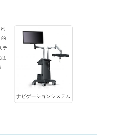
案内
目的
ステ
には
師
ナビゲーションシステム