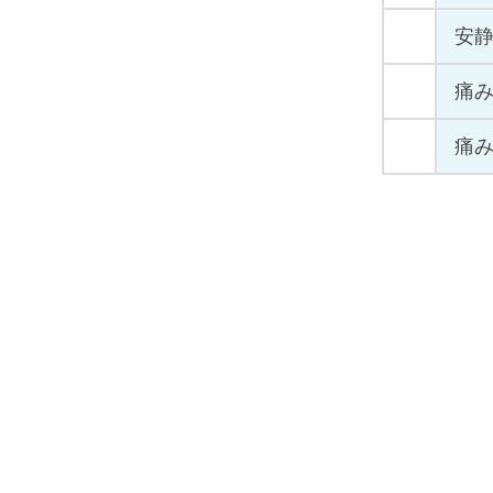
安
痛
痛