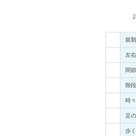
親
左
関
階
時
足
歩