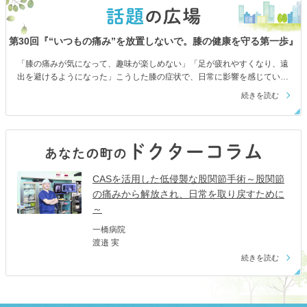
第30回『“いつもの痛み”を放置しないで。膝の健康を守る第一歩』
「膝の痛みが気になって、趣味が楽しめない」「足が疲れやすくなり、遠
出を避けるようになった」こうした膝の症状で、日常に影響を感じている
方もいらっしゃるかもしれません。膝の状態について正しい知識を持ち、
続きを読む
早期に適切な治療を行うことで、生活の質の維持につながる可能性があり
ます。今回は、帝京大学整形外科教授 中川匠先生に、変形性膝関節症の
原因や、現在行われている治療の選択肢についてお話をうかがいます。
CASを活用した低侵襲な股関節手術～股関節
の痛みから解放され、日常を取り戻すために
～
一橋病院
渡邉 実
続きを読む