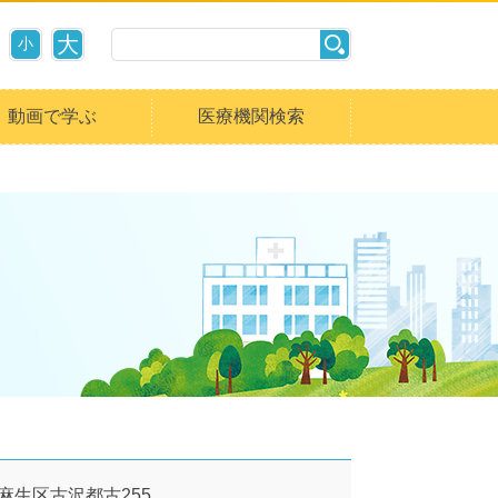
大
小
動画で学ぶ
医療機関検索
市麻生区古沢都古255