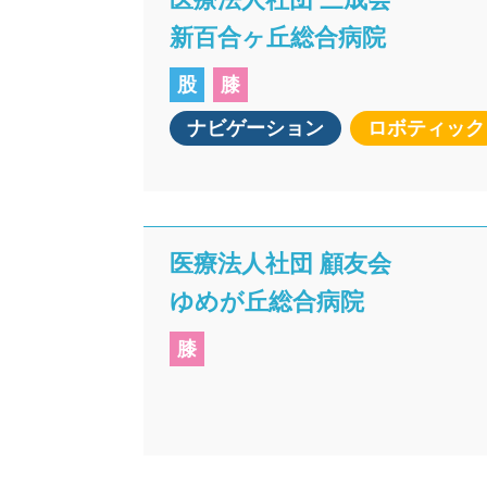
新百合ヶ丘総合病院
股
膝
ナビゲーション
ロボティック
医療法人社団 顧友会
ゆめが丘総合病院
膝