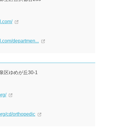
l.com/
al.com/departmen...
直泉区ゆめが丘30-1
rg/
rg/cd/orthopedic