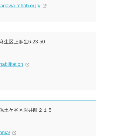
nagawa-rehab.or.jp/
麻生区上麻生6-23-50
habilitation
浜市保土ケ谷区岩井町２１５
hama/