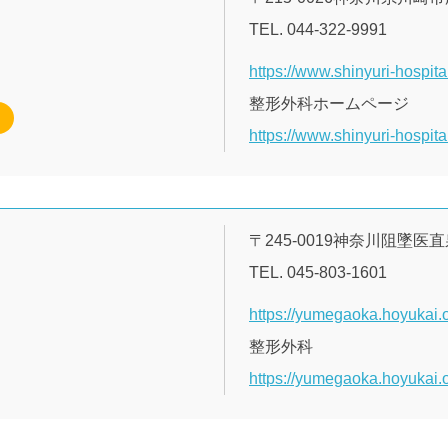
TEL. 044-322-9991
https://www.shinyuri-hospita
整形外科ホームページ
https://www.shinyuri-hospit
〒245-0019神奈川阻墜医
TEL. 045-803-1601
https://yumegaoka.hoyukai.o
整形外科
https://yumegaoka.hoyukai.o