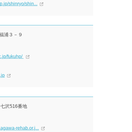
jp/shinryo/shin...
区福浦３－９
.jp/fukuhp/
.jp
市七沢516番地
agawa-rehab.or.j...