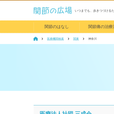
いつまでも、歩きつづける
関節のはなし
関節痛の治療
医療機関検索
関東
神奈川
医療法人社団 三成会