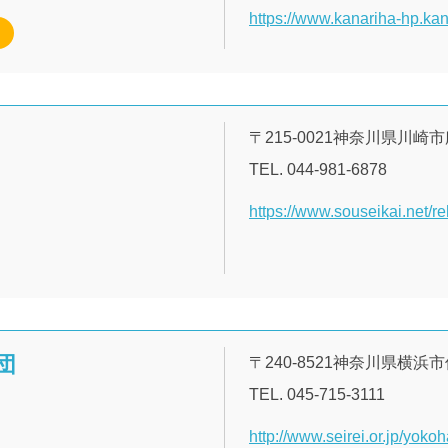
https://www.kanariha-hp.ka
〒215-0021神奈川県川崎市
TEL. 044-981-6878
https://www.souseikai.net/re
団
〒240-8521神奈川県横
TEL. 045-715-3111
http://www.seirei.or.jp/yoko