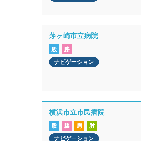
茅ヶ崎市立病院
股
膝
ナビゲーション
横浜市立市民病院
股
膝
肩
肘
ナビゲーション