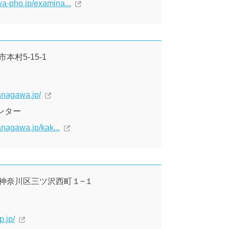
a-pho.jp/examina...
本村5-15-1
kanagawa.jp/
ンター
kanagawa.jp/kak...
浜市神奈川区三ツ沢西町１−１
.jp/