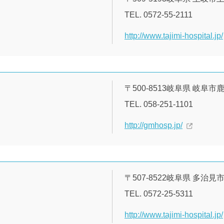
TEL. 0572-55-2111
http://www.tajimi-hospital.jp/
〒500-8513岐阜県 岐阜
TEL. 058-251-1101
http://gmhosp.jp/
〒507-8522岐阜県 多治見市
TEL. 0572-25-5311
http://www.tajimi-hospital.jp/