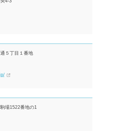
央4-3
若草通５丁目１番地
jp/
市駒場1522番地の1