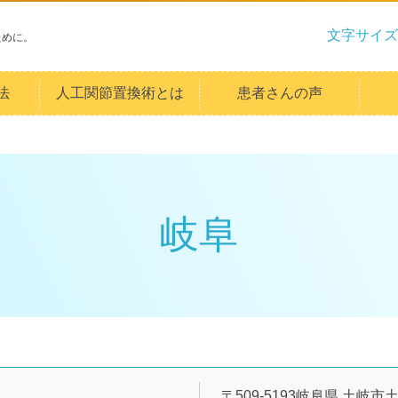
文字サイズ
ために。
法
人工関節置換術とは
患者さんの声
岐阜
〒509-5193岐阜県 土岐市