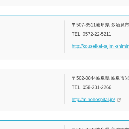
〒507-8511岐阜県 多治
TEL. 0572-22-5211
http://kouseikai-tajimi-shimin
〒502-0844岐阜県 岐阜市
TEL. 058-231-2266
http://minohospital.jp/