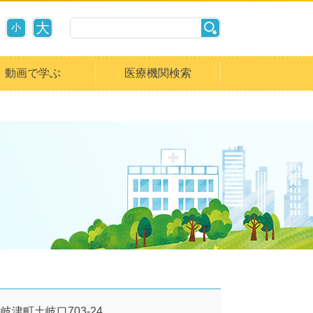
大
小
動画で学ぶ
医療機関検索
土岐津町土岐口703-24