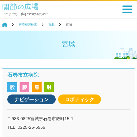
いつまでも、歩きつづけるために。
医療機関検索
東北
宮城
宮城
石巻市立病院
股
膝
肩
肘
ナビゲーション
ロボティック
〒986-0825宮城県石巻市穀町15-1
TEL. 0225-25-5555