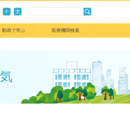
大
小
動画で学ぶ
医療機関検索
気