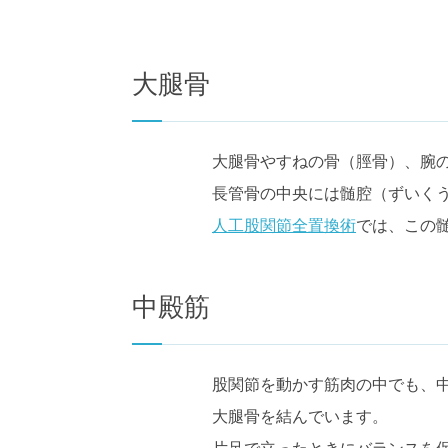
大腿骨
大腿骨やすねの骨（脛骨）、腕
長管骨の中央には髄腔（ずいく
人工股関節全置換術
では、この
中殿筋
股関節を動かす筋肉の中でも、
大腿骨を結んでいます。