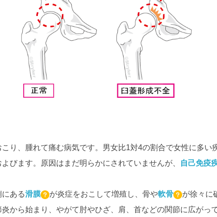
こり、腫れて痛む病気です。男女比1対4の割合で女性に多い疾
およびます。原因はまだ明らかにされていませんが、
自己免疫
側にある
滑膜
が炎症をおこして増殖し、骨や
軟骨
が徐々に
節炎から始まり、やがて肘やひざ、肩、首などの関節に広がっ