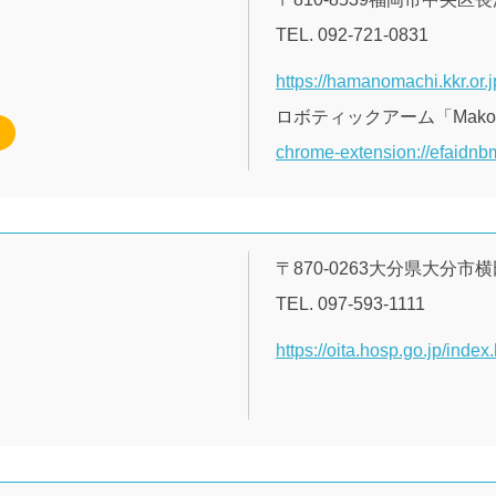
TEL. 092-721-0831
https://hamanomachi.kkr.or.j
ロボティックアーム「Mak
chrome-extension://efaidnbm
〒870-0263大分県大分市
TEL. 097-593-1111
https://oita.hosp.go.jp/index