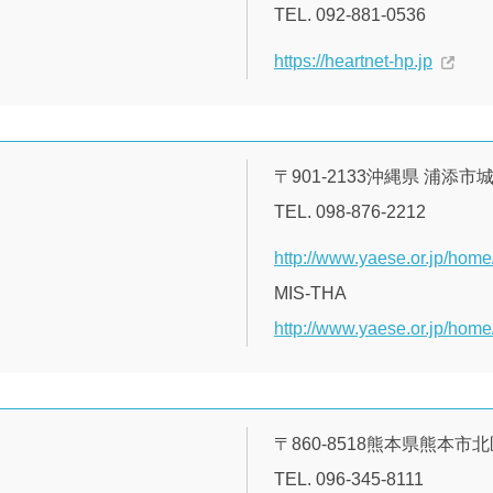
TEL. 092-881-0536
https://heartnet-hp.jp
〒901-2133沖縄県 浦添市城間
TEL. 098-876-2212
http://www.yaese.or.jp/home
MIS-THA
http://www.yaese.or.jp/home/
〒860-8518熊本県熊本市北
TEL. 096-345-8111