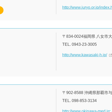
http://www.juryo.or.jp/index.
〒834-0024福岡県 八女市
TEL. 0943-23-3005
http://www.kawasaki-h.jp/
〒902‐8588 沖縄県那覇市与儀
TEL. 098-853-3134
http://www.okinawa-med.jrc.o