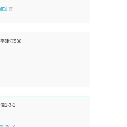
html
大字津江538
1-3-1
r.jp/