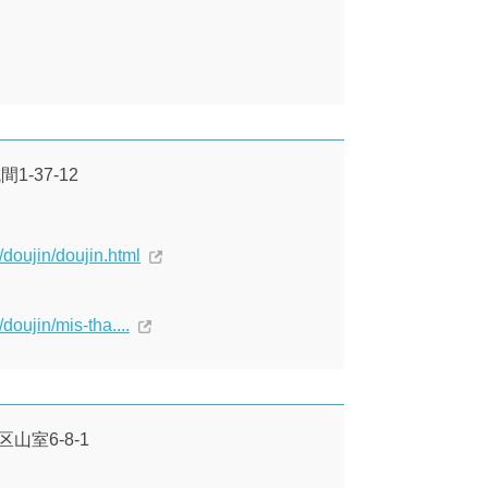
1-37-12
/doujin/doujin.html
doujin/mis-tha....
区山室6-8-1