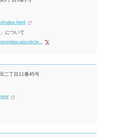
p/index.html
o」について
nnnibpcajpcglcle...
横田二丁目11番45号
.html