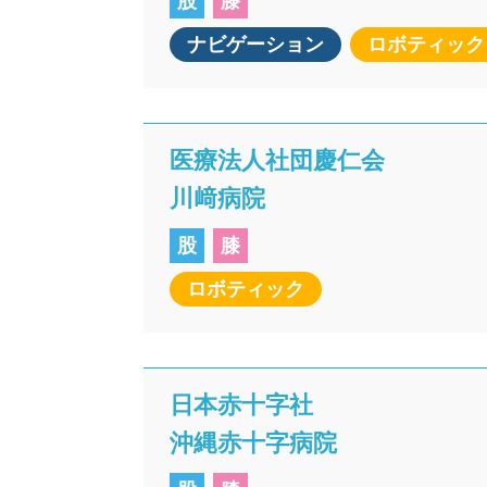
股
膝
ナビゲーション
ロボティック
医療法人社団慶仁会
川﨑病院
股
膝
ロボティック
日本赤十字社
沖縄赤十字病院