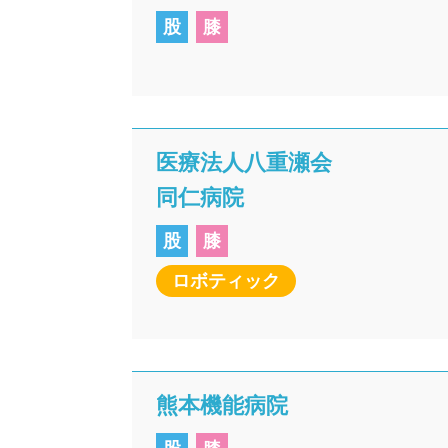
股
膝
医療法人八重瀬会
同仁病院
股
膝
ロボティック
熊本機能病院