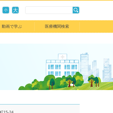
大
小
動画で学ぶ
医療機関検索
15-24