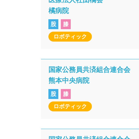
橘病院
股
膝
ロボティック
国家公務員共済組合連合会
熊本中央病院
股
膝
ロボティック