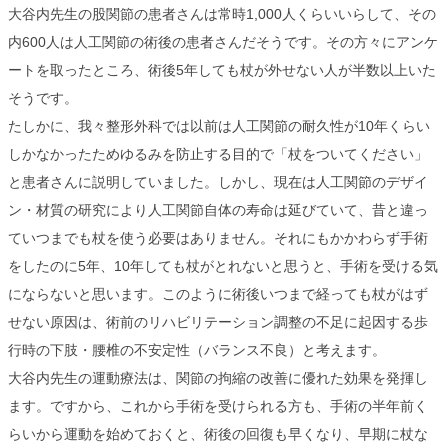
大谷内先生の股関節の患者さんは常時1,000人くらいいらして、その
内600人は人工関節の術後の患者さんだそうです。その方々にアンケ
ートを取ったところ、術後5年しても杖が外せない人が半数以上いた
そうです。
たしかに、我々整形外科では以前は人工関節の耐久性が10年くらい
しかなかったためゆるみを防止する目的で「杖をついてください」
と患者さんに説明していました。しかし、現在は人工関節のデザイ
ン・材質の研究により人工関節自体の寿命は延びていて、昔と違っ
ていつまでも杖を使う必要はありません。それにもかかわらず手術
をしたのに5年、10年しても杖がとれないと思うと、手術を受ける気
にならないと思います。このように術後いつまで経っても杖がはず
せない原因は、術前のリハビリテーション調整の不足に起因する歩
行時の下肢・腰椎の不安定性（バランス不良）と考えます。
大谷内先生の運動療法は、関節の拘縮の改善に優れた効果を発揮し
ます。ですから、これから手術を受けられる方も、手術の半年前く
らいから運動を始めておくと、術後の回復も早くなり、早期に杖な