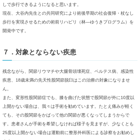
しで歩行できるようになると思います。
現在、大谷内先生との共同研究により術後早期の社会復帰・杖なし
歩行を実現させるための術前リハビリ（林―ゆうきプログラム）を
開発中です。
７．対象とならない疾患
残念ながら、関節リウマチや大腿骨頭壊死症、ペルテス病、感染性
疾患、18歳未満の先天性股関節脱臼はこの治療の対象になりませ
ん。
また、変形性股関節症でも、膝を曲げた状態で股関節が外に10度以
上開かない場合は、我々は手術を勧めています。たとえ痛みが軽く
ても、その股関節をかばって他の関節が悪くなってしまうからで
す。患者さんが手術を希望しなければ様子を見ますが、少なくとも
25度以上開かない場合は運動前に整形外科医による診察をお勧めし