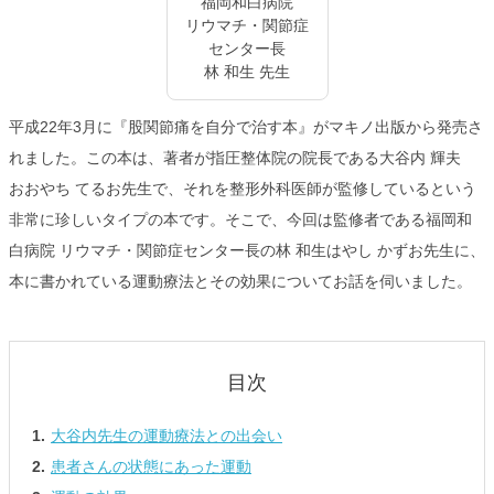
福岡和白病院
リウマチ・関節症
センター長
林 和生 先生
平成22年3月に『股関節痛を自分で治す本』がマキノ出版から発売さ
れました。この本は、著者が指圧整体院の院長である
大谷内 輝夫
おおやち てるお
先生で、それを整形外科医師が監修しているという
非常に珍しいタイプの本です。そこで、今回は監修者である福岡和
白病院 リウマチ・関節症センター長の
林 和生
はやし かずお
先生に、
本に書かれている運動療法とその効果についてお話を伺いました。
大谷内先生の運動療法との出会い
患者さんの状態にあった運動