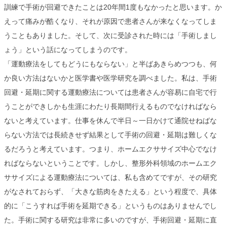
訓練で手術が回避できたことは20年間1度もなかったと思います。か
えって痛みが酷くなり、それが原因で患者さんが来なくなってしま
うこともありました。そして、次に受診された時には「手術しまし
ょう」という話になってしまうのです。
「運動療法をしてもどうにもならない」と半ばあきらめつつも、何
か良い方法はないかと医学書や医学研究を調べました。私は、手術
回避・延期に関する運動療法については患者さんが容易に自宅で行
うことができしかも生涯にわたり長期間行えるものでなければなら
ないと考えています。仕事を休んで半日～一日かけて通院せねばな
らない方法では長続きせず結果として手術の回避・延期は難しくな
るだろうと考えています。つまり、ホームエクササイズ中心でなけ
ればならないということです。しかし、整形外科領域のホームエク
ササイズによる運動療法については、私も含めてですが、その研究
がなされておらず、「大きな筋肉をきたえる」という程度で、具体
的に「こうすれば手術を延期できる」というものはありませんでし
た。手術に関する研究は非常に多いのですが、手術回避・延期に直