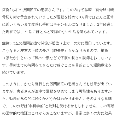
症例2も右の股関節症の患者さんです。この方は初診時、寛骨臼回転
骨切り術が予定されていましたが運動を始めて3ヵ月でほとんど正常
に近いくらいまで改善し手術はキャンセルになりました。2年経過し
た現在では、 生活にほとんど支障のない生活を送られています。
症例3は左の股関節症で関節が近位（上方）の方に脱臼しています。
こうなると左右の下肢の長さ（脚長差）もかなりあるので、補高
（ほたか）といって靴の中敷などで下肢の長さの調節をおこないま
す。手術までの時間をできるだけ稼ぐことを目的として運動療法を
続けています。
このように、かなり進行した股関節症の患者さんでも効果が出てい
ますが、患者さんが途中で運動をやめてしまう可能性もありますか
ら、効果が永久的に続くかどうかはわかりません。そのような意味
で、この分野は”非科学的”と批判を受けるかもしれません。この運動
の医学的な検証はこれからおこないますが、非常に多くの方に効果