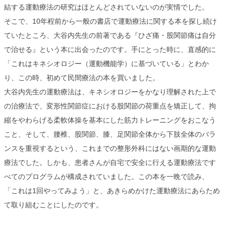
結する運動療法の研究はほとんどされていないのが実情でした。
そこで、10年程前から一般の書店で運動療法に関する本を探し続け
ていたところ、大谷内先生の前著である『ひざ痛・股関節痛は自分
で治せる』という本に出会ったのです。手にとった時に、直感的に
「これはキネシオロジー（運動機能学）に基づいている」とわか
り、この時、初めて民間療法の本を買いました。
大谷内先生の運動療法は、キネシオロジーをかなり理解された上で
の治療法で、変形性関節症における股関節の荷重点を矯正して、拘
縮をやわらげる柔軟体操を基本にした筋力トレーニングをおこなう
こと、そして、腰椎、股関節、膝、足関節全体から下肢全体のバラ
ンスを重視するという、これまでの整形外科にはない画期的な運動
療法でした。しかも、患者さんが自宅で安全に行える運動療法です
べてのプログラムが構成されていました。この本を一晩で読み、
「これは1回やってみよう」と、あきらめかけた運動療法にあらため
て取り組むことにしたのです。