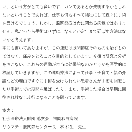
い」という方がとても多いです。ガンであるとか失明するかもしれ
ないということであれば、仕事も何もすべて犠牲にして直ぐに手術
を受けるでしょう。しかし、股関節症は命に関わる病気ではありま
せん。私だったら手術はせずに、なんとか定年まで延ばす方法はな
いかと考えます。
本にも書いてありますが、この運動は股関節症そのものを治すもの
ではなく、痛みをとることを目的としています。今後は研究と分析
をおこない、これらの運動が本当に効果的なのかどうかを医学的に
検証していきますが、この運動療法によって仕事・子育て・親の介
護などの理由ですぐに手術を受けられない患者さんが手術を回避し
たり手術までの期間を延ばしたり、また、手術した場合は早期に回
復され杖なし歩行になることを願っています。
協力：
社会医療法人財団 池友会 福岡和白病院
リウマチ・股関節センター長 林 和生 先生