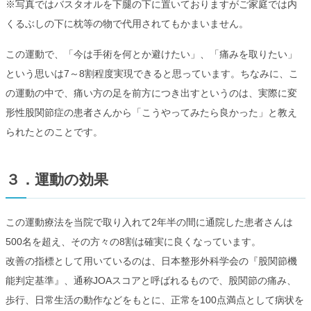
※写真ではバスタオルを下腿の下に置いておりますがご家庭では内
くるぶしの下に枕等の物で代用されてもかまいません。
この運動で、「今は手術を何とか避けたい」、「痛みを取りたい」
という思いは7～8割程度実現できると思っています。ちなみに、こ
の運動の中で、痛い方の足を前方につき出すというのは、実際に変
形性股関節症の患者さんから「こうやってみたら良かった」と教え
られたとのことです。
３．運動の効果
この運動療法を当院で取り入れて2年半の間に通院した患者さんは
500名を超え、その方々の8割は確実に良くなっています。
改善の指標として用いているのは、日本整形外科学会の『股関節機
能判定基準』、通称JOAスコアと呼ばれるもので、股関節の痛み、
歩行、日常生活の動作などをもとに、正常を100点満点として病状を