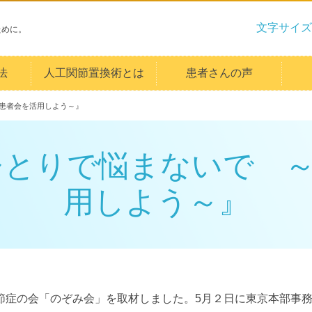
文字サイズ
ために。
法
人工関節置換術とは
患者さんの声
～患者会を活用しよう～』
『ひとりで悩まないで 
用しよう～』
節症の会「のぞみ会」を取材しました。5月２日に東京本部事