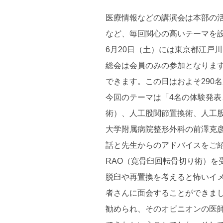
医療情報などの講演会は本部の
など、毎回関心の高いテーマを
6月20日（土）には東京都江戸
総会は会員のみの参加となります
できます。この日はおよそ290
今回のテーマは「4名の体験発
術）、人工股関節置換術、人工
大学附属病院整形外科の前澤克
話と先生からのアドバイスをご
RAO（寛骨臼回転骨切り術）
脱臼や再置換を考えると怖いイメ
者さんに面会することができま
勧められ、そのオピニオンの医