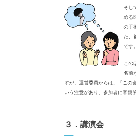
そし
める
の手
た、
です
この
名前
すが、運営委員からは、「この
いう注意があり、参加者に客観
３．講演会