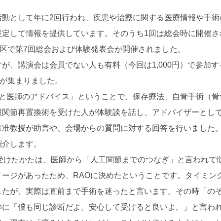
活動として年に2回行われ、疾患や治療に関する医療情報や手術
設定して情報を提供しています。そのうち1回は総会時に開催さ
川区で第7回総会および体験発表会が開催されました。
が、講演会は会員でない人も有料（今回は1,000円）で参加す
名が集まりました。
表と医師のアドバイス」ということで、保存療法、自骨手術（骨
股関節再置換術を受けた人が体験談を話し、アドバイザーとし
彦准教授が助言や、会場からの質問に対する回答を行いました
紹介します。
を受けたかたは、医師から「人工関節までのつなぎ」と言われて
ージがあったため、RAOに決めたということです。タイミン
したが、実際は直前まで手術を迷ったと言います。その時「の
師に「僕も同じ診断だよ。安心して受けると良いよ。」と言わ