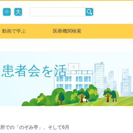
大
小
動画で学ぶ
医療機関検索
～患者会を活
務所での「のぞみ亭」、そして6月