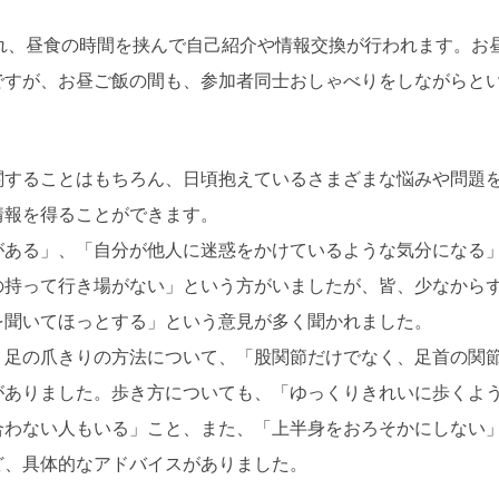
開かれ、昼食の時間を挟んで自己紹介や情報交換が行われます。
ですが、お昼ご飯の間も、参加者同士おしゃべりをしながらと
関することはもちろん、日頃抱えているさまざまな悩みや問題
情報を得ることができます。
がある」、「自分が他人に迷惑をかけているような気分になる
の持って行き場がない」という方がいましたが、皆、少なから
を聞いてほっとする」という意見が多く聞かれました。
、足の爪きりの方法について、「股関節だけでなく、足首の関
がありました。歩き方についても、「ゆっくりきれいに歩くよ
合わない人もいる」こと、また、「上半身をおろそかにしない
ど、具体的なアドバイスがありました。