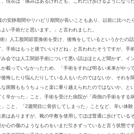
て、現在は「痛みはあるけれども、これだけ歩けるようになっ
術後の安静期間やリハビリ期間が長いこともあり、以前に比べた
もよい手術だと思います。」と言われました。
手術）人工股関節置換術を受け、後悔をしているというかたの
ど、手術はもっと後でいいけどね」と言われたそうですが、手
ぞみ会では人工関節手術について悪い話はほとんど聞かず、イ
しか載っていなかったため、「手術をすれば明るい未来がやっ
で後悔したり悩んだりしている人もいたのではないか、それを
んな困難ももうちょっと楽に乗り越えられたのではないか、と
どく辛かった」こと、手術を受けた病院が「両側の手術をする
た」こと、「2週間目に骨折してしまった」ことなど、辛い体験
長差はありますが、靴の中敷を使用してほぼ普通に歩けている
何か心の傷のようなものをいまだ引きずっていると言う状態で