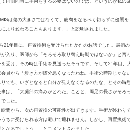
えて両側同時に手術をする必要はないのでは、というのが私の
「MISは傷の大きさではなくて、筋肉をなるべく切らずに侵襲
人により変わることもあります。」と説明されました。
ら21年目に、再置換術を受けられたかたのお話でした。最初の
びが入り、医師から「そろそろ取り替え時期ではないか」と言
ンを受け、その時は手術を見送ったそうです。そして21年目、
輩会員から「歩き方が随分悪くなったわね。手術の時期じゃな
もりでも、いざとなると自分が見えなくなるのだな」とその時
た事は、「大腿部の痛みがとれた」ことと、両足の長さがそろ
とでした。
た瞬間から、次の再置換の可能性が出てきます。手術が終わり
いうちに受けられる方は避けて通れません。しかし、再置換術
要となるでしょう。」とコメントされました。