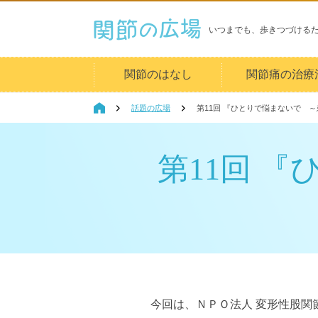
いつまでも、歩きつづける
関節のはなし
関節痛の治療
話題の広場
第11回 『ひとりで悩まないで 
第11回 
今回は、ＮＰＯ法人 変形性股関