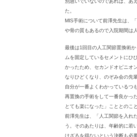
別急いでいないのであれば、あ
た。
MIS手術について前澤先生は、
や骨の質もあるので入院期間は
最後は1回目の人工関節置換術か
ムを固定しているセメントにひ
かったため、セカンドオピニオ
なりひどくなり、のぞみ会の先
自分が一番よくわかっているつ
再置換の手術をして一番良かっ
とても楽になった」こととのこ
前澤先生は、「人工関節を入れ
う。そのあたりは、年齢的に若
けざるを得ないという決断も必