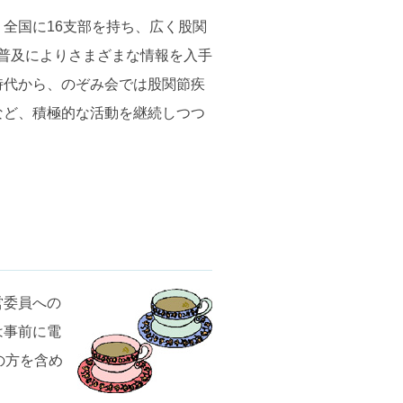
、全国に16支部を持ち、広く股関
の普及によりさまざまな情報を入手
時代から、のぞみ会では股関節疾
など、積極的な活動を継続しつつ
営委員への
は事前に電
の方を含め