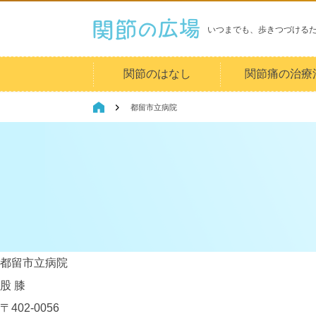
いつまでも、歩きつづける
関節のはなし
関節痛の治療
都留市立病院
都留市立病院
股
膝
〒402-0056