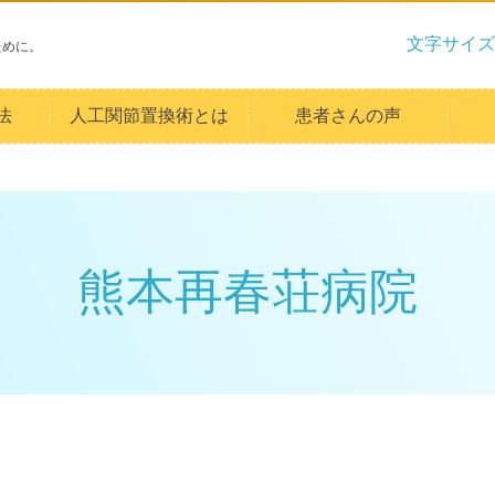
文字サイズ
ために。
法
人工関節置換術とは
患者さんの声
熊本再春荘病院