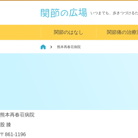
いつまでも、歩きつづける
関節のはなし
関節痛の治療
熊本再春荘病院
熊本再春荘病院
股
膝
〒861-1196