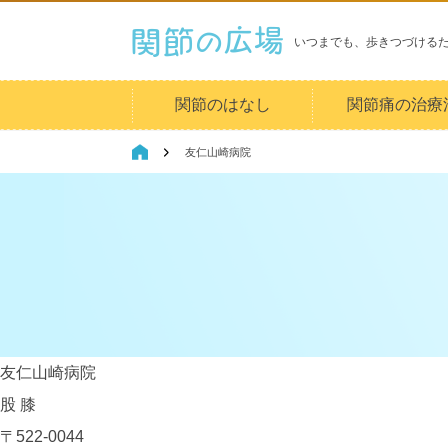
いつまでも、歩きつづける
関節のはなし
関節痛の治療
友仁山崎病院
友仁山崎病院
股
膝
〒522-0044