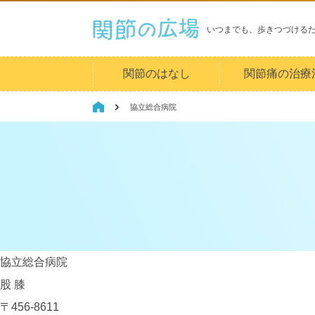
いつまでも、歩きつづける
関節のはなし
関節痛の治療
協立総合病院
協立総合病院
股
膝
〒456-8611