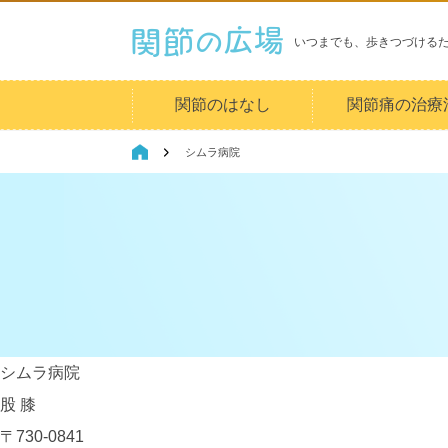
いつまでも、歩きつづける
関節のはなし
関節痛の治療
シムラ病院
シムラ病院
股
膝
〒730-0841